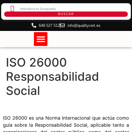
BUSCAR
648 527 512
info@qualitycert.es
Certificación de Sistemas
Certificado de Internet
ISO 26000
Responsabilidad
Social
ISO 26000 es una Norma Internacional que actúa como
guía sobre la Responsabilidad Social, aplicable tanto a